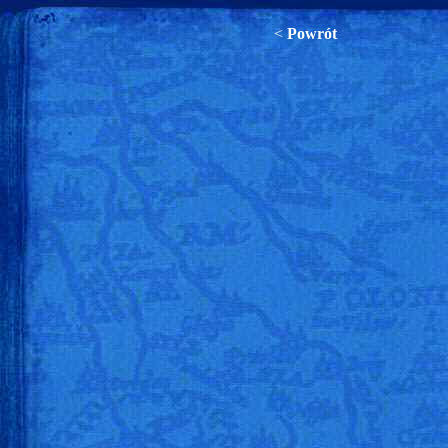
<
Powrót