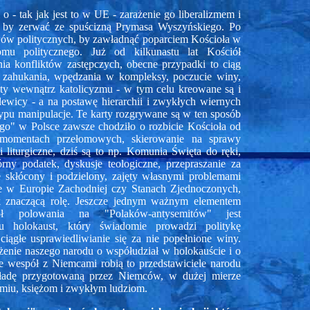
 o - tak jak jest to w UE - zarażenie go liberalizmem i
 by zerwać ze spuścizną Prymasa Wyszyńskiego. Po
wów politycznych, by zawładnąć poparciem Kościoła w
łomu politycznego. Już od kilkunastu lat Kościół
nia konfliktów zastępczych, obecne przypadki to ciąg
ia, zahukania, wpędzania w kompleksy, poczucie winy,
ikty wewnątrz katolicyzmu - w tym celu kreowane są i
lewicy - a na postawę hierarchii i zwykłych wiernych
ypu manipulacje. Te karty rozgrywane są w ten sposób
ego" w Polsce zawsze chodziło o rozbicie Kościoła od
momentach przełomowych, skierowanie na sprawy
 liturgiczne, dziś są to np. Komunia Święta do ręki,
ny podatek, dyskusje teologiczne, przepraszanie za
 skłócony i podzielony, zajęty własnymi problemami
ce w Europie Zachodniej czy Stanach Zjednoczonych,
k znaczącą rolę. Jeszcze jednym ważnym elementem
ł polowania na "Polaków-antysemitów" jest
łu holokaust, który świadomie prowadzi politykę
ągłe usprawiedliwianie się za nie popełnione winy.
enie naszego narodu o współudział w holokauście i o
że wespół z Niemcami robią to przedstawiciele narodu
gładę przygotowaną przez Niemców, w dużej mierze
emiu, księżom i zwykłym ludziom.