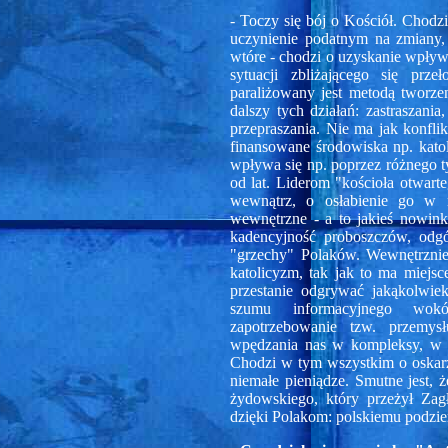
- Toczy się bój o Kościół. Chodzi
uczynienie podatnym na zmiany,
wtóre - chodzi o uzyskanie wpły
sytuacji zbliżającego się prze
paraliżowany jest metodą tworze
dalszy tych działań: zastraszan
przepraszania. Nie ma jak konfl
finansowane środowiska np. kato
wpływa się np. poprzez różnego t
od lat. Liderom "kościoła otwart
wewnątrz, o osłabienie go w 
wewnętrzne - a to jakieś nowinki
kadencyjność proboszczów, odgór
"grzechy" Polaków. Wewnętrznie
katolicyzm, tak jak to ma miejs
przestanie odgrywać jakąkolwie
szumu informacyjnego wokó
zapotrzebowanie tzw. przemys
wpędzania nas w kompleksy, w ci
Chodzi w tym wszystkim o oskarż
niemałe pieniądze. Smutne jest, 
żydowskiego, który przeżył Za
dzięki Polakom: polskiemu podzi