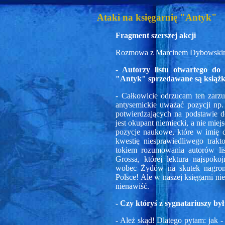
Ataki na księgarnię "Antyk"
Fragment szerszej akcji
Rozmowa z Marcinem Dybowskim,
- Autorzy listu otwartego do
"Antyk" sprzedawane są książki
- Całkowicie odrzucam ten zarzu
antysemickie uważać pozycji np
potwierdzających na podstawie 
jest okupant niemiecki, a nie mie
pozycje naukowe, które w imię 
kwestię niesprawiedliwego trakt
tokiem rozumowania autorów lis
Grossa, której lektura najspoko
wobec Żydów na skutek nagrom
Polsce! Ale w naszej księgarni ni
nienawiść.
- Czy któryś z sygnatariuszy by
- Ależ skąd! Dlatego pytam: jak 