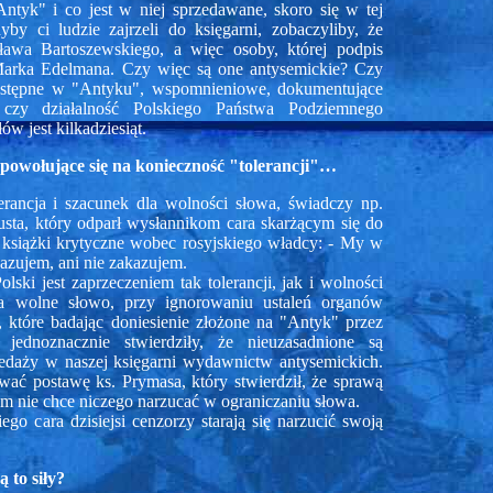
Antyk" i co jest w niej sprzedawane, skoro się w tej
yby ci ludzie zajrzeli do księgarni, zobaczyliby, że
ława Bartoszewskiego, a więc osoby, której podpis
 Marka Edelmana. Czy więc są one antysemickie? Czy
 dostępne w "Antyku", wspomnieniowe, dokumentujące
czy działalność Polskiego Państwa Podziemnego
w jest kilkadziesiąt.
o powołujące się na konieczność "tolerancji"…
rancja i szacunek dla wolności słowa, świadczy np.
ta, który odparł wysłannikom cara skarżącym się do
książki krytyczne wobec rosyjskiego władcy: - My w
azujem, ani nie zakazujem.
ski jest zaprzeczeniem tak tolerancji, jak i wolności
a wolne słowo, przy ignorowaniu ustaleń organów
, które badając doniesienie złożone na "Antyk" przez
dnoznacznie stwierdziły, że nieuzasadnione są
edaży w naszej księgarni wydawnictw antysemickich.
wać postawę ks. Prymasa, który stwierdził, że sprawą
am nie chce niczego narzucać w ograniczaniu słowa.
kiego cara dzisiejsi cenzorzy starają się narzucić swoją
 to siły?