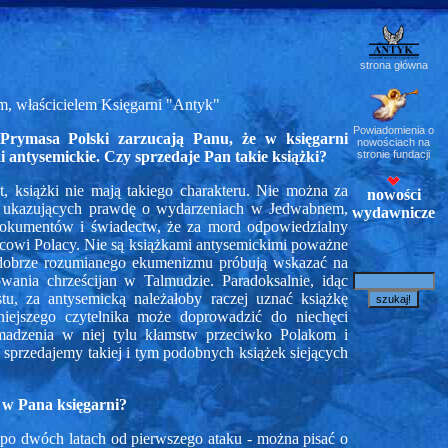
strona główna
 właścicielem Księgarni "Antyk"
Powiadomienia o
 Prymasa Polski zarzucają Panu, że w księgarni
nowościach na
stronie fundacji
 antysemickie. Czy sprzedaje Pan takie książki?
t, książki nie mają takiego charakteru. Nie można za
nowości
. ukazujących prawdę o wydarzeniach w Jedwabnem,
wydawnicze
dokumentów i świadectw, że za mord odpowiedzialny
jscowi Polacy. Nie są książkami antysemickimi poważne
dobrze rozumianego ekumenizmu próbują wskazać na
owania chrześcijan w Talmudzie. Paradoksalnie, idąc
tu, za antysemicką należałoby raczej uznać książkę
jniejszego czytelnika może doprowadzić do niechęci
adzenia w niej tylu kłamstw przeciwko Polakom i
e sprzedajemy takiej i tym podobnych książek siejących
ł w Pana księgarni?
- po dwóch latach od pierwszego ataku - można pisać o