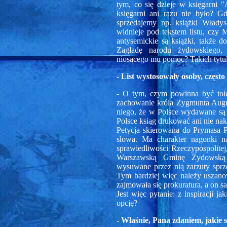
tym, co się dzieje w księgarni "
księgarni ani razu nie było? Gd
sprzedajemy np. książki Władys
widnieje pod tekstem listu, czy
antysemickie są książki, także
Zagładę narodu żydowskiego, 
niosącego mu pomoc? Takich tytułó
- List wystosowały osoby, częst
- O tym, czym powinna być tole
zachowanie króla Zygmunta Augus
niego, że w Polsce wydawane są 
Polsce ksiąg drukować ani nie nak
Petycja skierowana do Prymasa Pol
słowa. Ma charakter nagonki n
sprawiedliwości Rzeczypospolitej
Warszawską Gminę Żydowską je
wysuwane przez nią zarzuty sprz
Tym bardziej więc należy uszano
zajmowała się prokuratura, a on s
Jest więc pytanie: z inspiracji ja
opcję?
- Właśnie, Pana zdaniem, jakie są