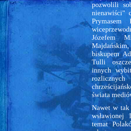
pozwolili s
nienawiści" 
Prymasem P
wiceprzewo
Józefem Mi
Majdańskim
biskupem Ad
Tulli oszcz
innych wybi
rozlicznych
chrześcijańsk
świata medió
Nawet w tak s
wsławionej 
temat Polak