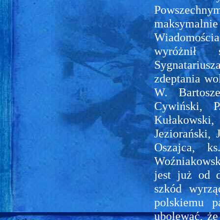
Powszechnym"
maksymalnie 
Wiadomościac
wyróżnił 
Sygnatarius
zdeptania wol
W. Bartosz
Cywiński, 
Kułakowski,
Jeziorański,
Oszajca, k
Woźniakowsk
jest już od
szkód wyrzą
polskiemu p
ubolewać, że