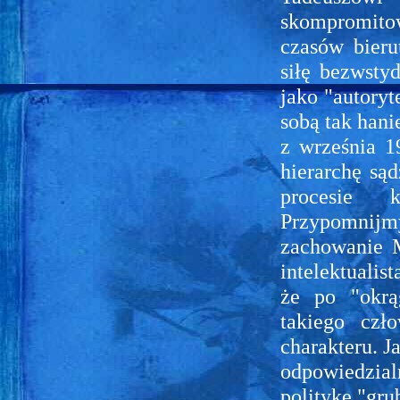
skompromitow
czasów bieru
siłę bezwsty
jako "autoryt
sobą tak hani
z września 1
hierarchę s
procesie 
Przypomnijmy
zachowanie M
intelektualis
że po "okrą
takiego czł
charakteru. J
odpowiedzial
politykę "gru