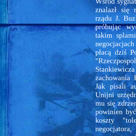
Wśród sygnat
znalazł się 
rządu J. Bu
próbując wy
takim splami
negocjacjach
płacą dziś P
"Rzeczpospol
Stankiewicza
zachowania 
Jak pisali a
Unijni urzędn
mu się zdrzem
powinien być
koszty "tol
negocjatora,