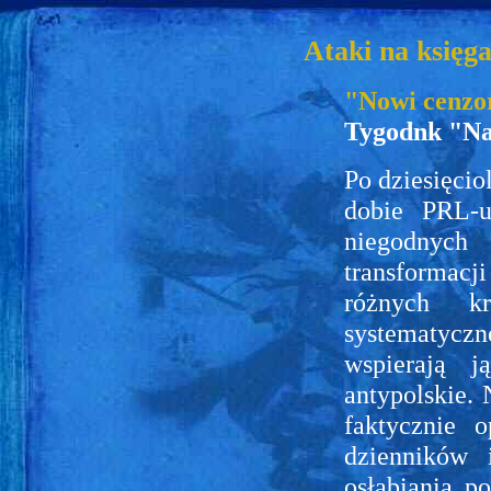
Ataki na księg
"Nowi cenzo
Tygodnk "Na
Po dziesięcio
dobie PRL-u
niegodnych
transformacj
różnych k
systematyczn
wspierają 
antypolskie.
faktycznie 
dzienników 
osłabiania p