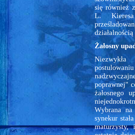
się również 
L. Kieres
prześladowa
działalności
Żałosny upa
Niezwykła
postulowani
nadzwyczajne
poprawnej" c
żałosnego u
niejednokro
Wybrana na 
synekur stała
maturzysty,
ostatnie dzie