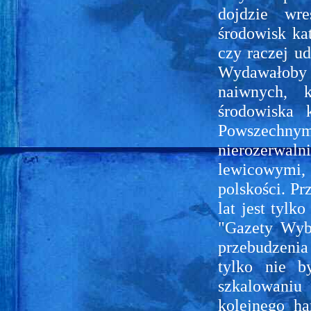
dojdzie wr
środowisk ka
czy raczej ud
Wydawałoby 
naiwnych, 
środowiska 
Powszechny
nierozerwaln
lewicowymi, k
polskości. Pr
lat jest tyl
"Gazety Wybo
przebudzenia
tylko nie b
szkalowaniu
kolejnego ha