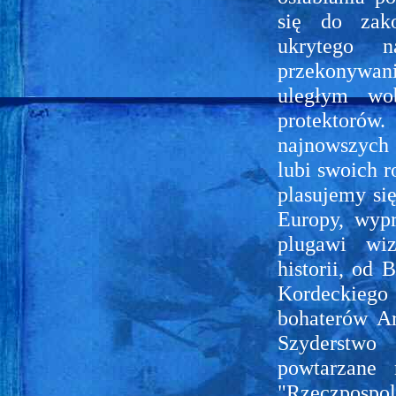
się do zako
ukrytego n
przekonywani
uległym wo
protektorów
najnowszych 
lubi swoich 
plasujemy si
Europy, wypr
plugawi wiz
historii, od
Kordeckieg
bohaterów Ar
Szyderstwo 
powtarzane 
"Rzeczpospo