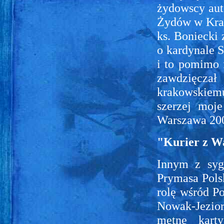
żydowscy auto
Żydów w Krak
ks. Boniecki 
o kardynale S
i to pomimo 
zawdzięcz
krakowskiemu
szerzej moj
Warszawa 2002
"Kurier z W
Innym z sygn
Prymasa Polsk
rolę wśród Po
Nowak-Jezior
mętne karty