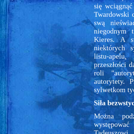
się wciągnąć 
Twardowski c
swą nieświa
niegodnym t
Kieres. A s
niektórych 
listu-apelu
przeszłości d
roli "autor
autorytety. 
sylwetkom tyc
Siła bezwsty
Można podz
występować
Tadeuszowi