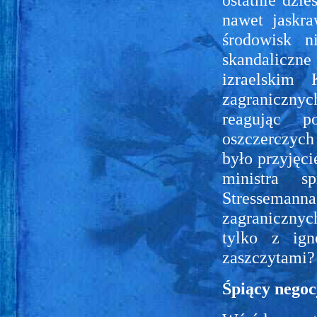
nawet jaskr
środowisk n
skandaliczne
izraelskim
zagranicznyc
reagując p
oszczerczych
było przyjęci
ministra 
Stressemanna
zagranicznyc
tylko z ign
zaszczytami?
Śpiący negoc