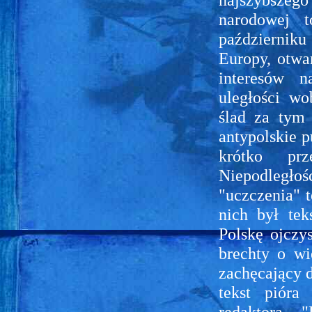
narodowej 
październik
Europy, otwar
interesów 
uległości w
ślad za tym
antypolskie 
krótko pr
Niepodległo
"uczczenia" 
nich był tek
Polskę ojczy
brechty o w
zachęcający d
tekst pióra
redaktora 