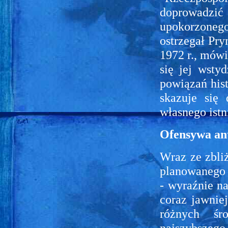
doprowadzić
upokorzonego
ostrzegał Pry
1972 r., mówi
się jej wsty
powiązań hist
skazuje się 
własnego istn
Ofensywa an
Wraz ze zbliż
planowanego 
- wyraźnie na
coraz jawniej
różnych śr
najszybszeg