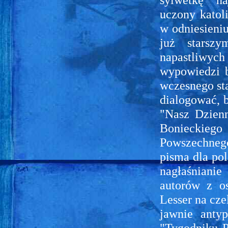
uczony katoli
w odniesieni
już starszy
napastliwych
wypowiedzi b
wczesnego sta
dialogować, b
"Nasz Dzienn
Bonieckiego
Powszechneg
pisma dla po
nagłaśniani
autorów z os
Lesser na cze
jawnie anty
"Tygodniku P