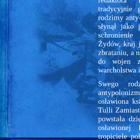
tradycyjnie
rodzimy anty-
słynął jako 
schronienie
Żydów, kraj j
zbrataniu, a n
do wojen z
warcholstwa i
Swego rodz
antypoloni
osławiona ks
Tulli Zamiast
powstała dzi
osławionej 
tropiciele p