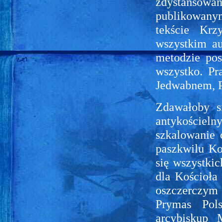
zdystansowan
publikowany
tekście Krz
wszystkim au
metodzie pos
wszystko. Pr
Jedwabnem, P
Zdawałoby si
antykościeln
szkalowanie 
paszkwilu Ko
się wszystkic
dla Kościoła
oszczerczym a
Prymas Pols
arcybiskup 