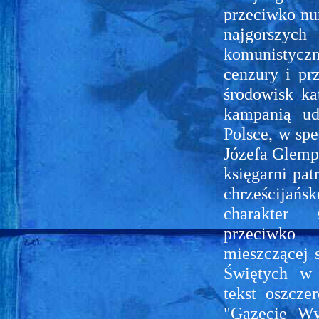
przeciwko nu
najgorszy
komunistyc
cenzury i pr
środowisk ka
kampanią ud
Polsce, w spe
Józefa Glemp
księgarni pat
chrześcijańsk
charakter 
przeciwko 
mieszczącej 
Świętych w
tekst oszcze
"Gazecie Wyb