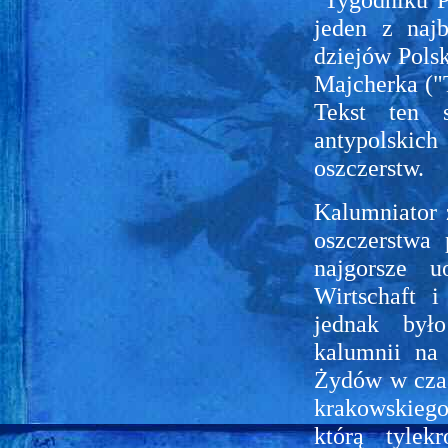
jeden z najb
dziejów Polsk
Majcherka ("
Tekst ten 
antypolskich 
oszczerstw.
Kalumniator 
oszczerstwa 
najgorsze u
Wirtschaft i
jednak był
kalumnii na
Żydów w czas
krakowskieg
którą tylek