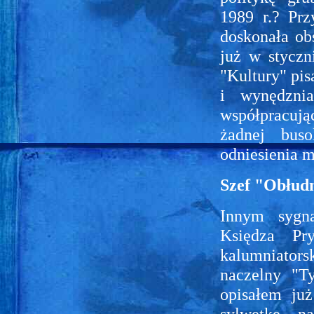
1989 r.? Prz
doskonała ob
już w styczn
"Kultury" pi
i wynędzni
współpracują
żadnej buso
odniesienia 
Szef "Obłud
Innym sygna
Księdza Pr
kalumniators
naczelny "T
opisałem ju
sylwetkę na