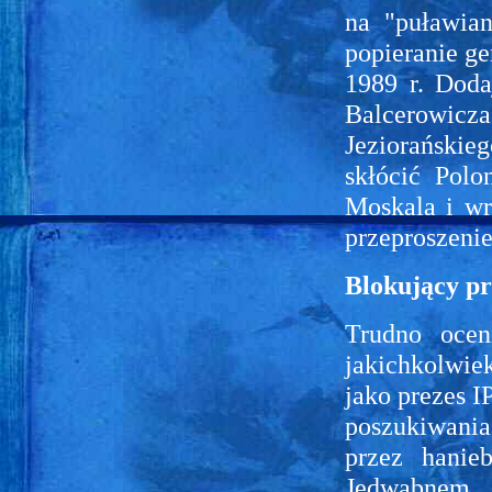
na "puławia
popieranie ge
1989 r. Doda
Balcerowic
Jeziorańskie
skłócić Polo
Moskala i wr
przeproszenie
Blokujący p
Trudno ocen
jakichkolwie
jako prezes I
poszukiwania
przez hanie
Jedwabnem, 