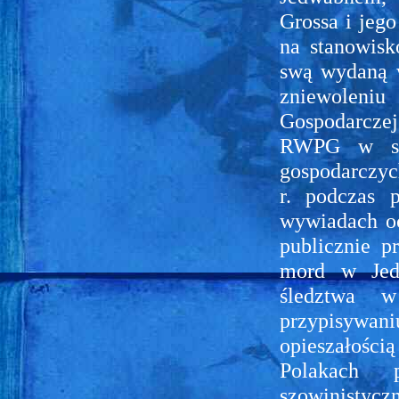
Grossa i jeg
na stanowisk
swą wydaną w
zniewolen
Gospodarczej
RWPG w spr
gospodarczych
r. podczas 
wywiadach oc
publicznie p
mord w Jed
śledztwa 
przypisywan
opieszałości
Polakach 
szowinistycz