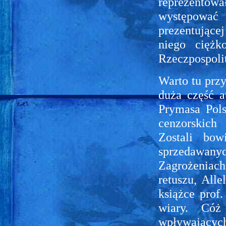
reprezento
występowa
prezentujące
niego ciężk
Rzeczpospoli
Warto tu przy
duża część a
Prymasa Pol
cenzorskich 
Zostali bow
sprzedawany
Zagrożeniach
retuszu, All
książce prof
wiary. Cóż
wpływających