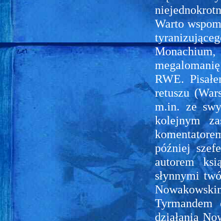
niejednokrot
Warto wspomni
tyranizują
Monachium, k
megalomanię 
RWE. Pisałe
retuszu (War
m.in. ze sw
kolejnym za
komentator
później szef
autorem ksi
słynnymi tw
Nowakowskim
Tyrmandem e
działania No