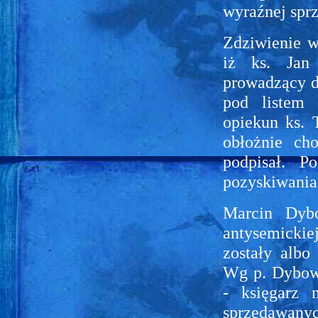
wyraźnej sprz
Zdziwienie w
iż ks. Jan
prowadzący do
pod listem 
opiekun ks. 
obłożnie ch
podpisał. P
pozyskiwania 
Marcin Dyb
antysemicki
zostały albo
Wg p. Dybows
- księgarz 
sprzedawanych