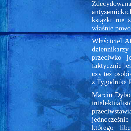
Zdecydowana 
antysemickic
książki nie
właśnie powo
Właściciel A
dziennikarzy
przeciwko j
faktycznie je
czy też osobi
z Tygodnika 
Marcin Dybow
intelektual
przeciwsta
jednocześni
którego lib