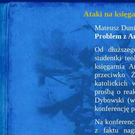
Ataki na księg
Mateusz Dun
Problem z A
Od dłuższeg
studentki te
księgarnia A
przeciwko Ż
katolickich
prośbą o rea
Dybowski (wł
konferencję 
Na konferenc
z faktu nag