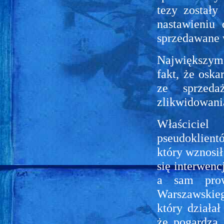
tezy zostały
nastawieniu 
sprzedawane 
Największym
fakt, że oska
ze sprzed
zlikwidowania
Właściciel
pseudoklien
który wznosił
się interwenc
a sam prow
Warszawskieg
który działa
że pogardza