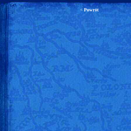
<
Powrót