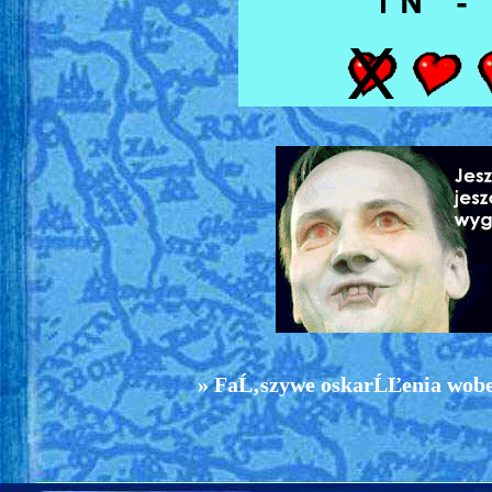
» FaĹ‚szywe oskarĹĽenia wobe