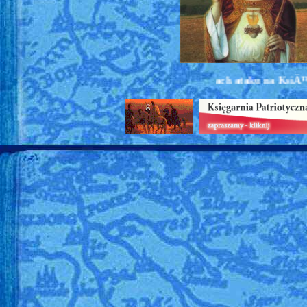
djÄ™ta z anteny Radia PLUS w ramach ataku na KsiÄ™garniÄ™ 