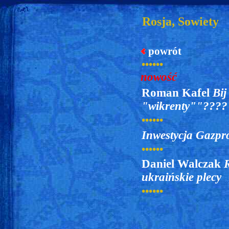
Rosja, Sowiety
powrót
••••••
nowość
Roman Kafel
Bij
"wikrenty""????
••••••
Inwestycja Gazp
••••••
Daniel Walczak
R
ukraińskie plecy
••••••