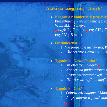
Ataki na księgarnię "Antyk"
Nagrania z konferencji prasowe
Prezentujemy Państwu relację z k
Wszystkich Świętych
część I
(17 min.),
część II
(17
część V
(15 min.),
Oswiadczenia
Nie propaguję nienawiści,
Oświaczenie z dnia 18.05
Tygodnik "Nasza Polska"
List otwarty
...więcej
"Koncert na pudła rezonan
"Fragment szerszej akcji"
R
""Nowi cenzorzy" atakują"
Tygodnik "Głos"
"Odpowiedź nagonce"
Marc
"Antysemityzm w podziemia