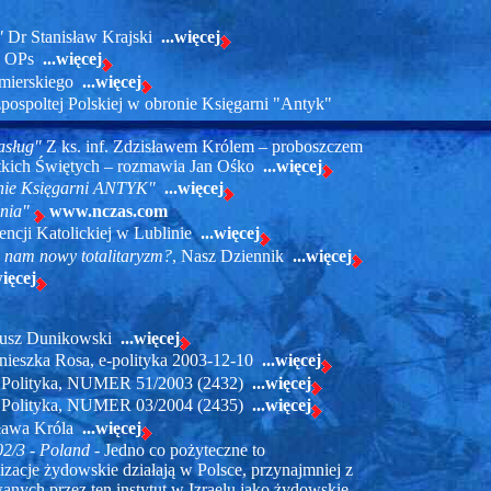
"
Dr Stanisław Krajski
...więcej
k OPs
...więcej
zmierskiego
...więcej
ospoltej Polskiej w obronie Księgarni "Antyk"
asług"
Z ks. inf. Zdzisławem Królem – proboszczem
stkich Świętych – rozmawia Jan Ośko
...więcej
nie Księgarni ANTYK"
...więcej
nia"
www.nczas.com
encji Katolickiej w Lublinie
...więcej
i nam nowy totalitaryzm?
, Nasz Dziennik
...więcej
więcej
usz Dunikowski
...więcej
ieszka Rosa, e-polityka 2003-12-10
...więcej
Polityka, NUMER 51/2003 (2432)
...więcej
Polityka, NUMER 03/2004 (2435)
...więcej
sława Króla
...więcej
2/3 - Poland
- Jedno co pożyteczne to
zacje żydowskie działają w Polsce, przynajmniej z
owanych przez ten instytut w Izraelu jako żydowskie