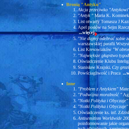
Bronią "Antyku"
Akcja przeciwko "Antykowi
"Antyk "
Maria K. Komine
List otwarty Tomasza J Ka
Apel posłów na Sejm Rzeczp
...więcej
"Nie dajmy odebrać sobie z
warszawskiej parafii Wszy
List Kresowiaków
"W obro
"Największe głupstwo tygod
Oświadczenie Klubu Intelig
Stanisław Krajski,
Czy groz
Powściagliwość i Praca
...
Inne
"Problem z Antykiem"
Mate
"Podwójna moralność "
Agn
"Notki Polityka i Obyczaje"
"Notki Polityka i Obyczaje"
Oświadczenie ks. inf. Zdzi
Antisemitism Worldwide 200
poinformowanie jakie organi
tych oficjalnych, zarejestr