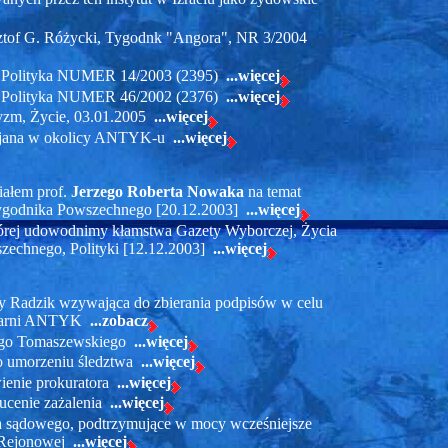
tof G. Różycki, Tygodnk "Angora", NR 3/2004
Polityka NUMER 14/2003 (2395)
...więcej
Polityka NUMER 46/2002 (2376)
...więcej
tyzm, Życie, 03.01.2005
...więcej
lejana w okolicy ANTYK-u
...więcej
iałem prof.
Jerzego Roberta Nowaka
na temat
Tygodnika Powszechnego [20.12.2003]
...więcej
tórej udowodnimy kłamstwa Gazety Wyborczej, Życia
echnego, Polityki [12.12.2003]
...więcej
y Radzik wzywająca do zbierania podpisów w celu
arni ANTYK
...zobacz
rzego Tomaszewskiego
...więcej
 o umorzeniu śledztwa
...więcej
wienie prokuratora
...więcej
zucenie zażalenia
...więcej
a sądowego, podtrzymujące w mocy wcześniejsze
y Rejonowej
...więcej