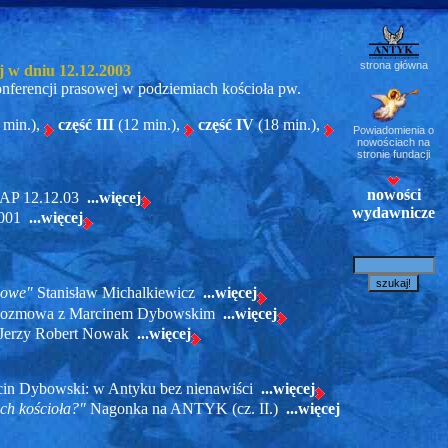
strona główna
j w dniu 12.12.2003
onferencji prasowej w podziemiach kościoła pw.
 min.),
część III
(12 min.),
część IV
(18 min.),
Powiadomienia o
nowościach na
stronie fundacji
nowości
 PAP 12.12.03
...więcej
wydawnicze
.2001
...więcej
sowe"
Stanisław Michalkiewicz
...więcej
ozmowa z Marcinem Dybowskim
...więcej
Jerzy Robert Nowak
...więcej
in Dybowski: w Antyku bez nienawiści
...więcej
ch kościoła?"
Nagonka na ANTYK (cz. II.)
...więcej