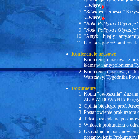
...więcej
"Bitwa warszawska"
Krzysz
...więcej
"Notki Polityka i Obyczaje"
"Notki Polityka i Obyczaje"
"Antyk", biegły i antysemi
Ulotka z pogróżkami rozk
Konferencje prasowe
Konferencja prasowa, z udz
kłamstw i antypolonizmu 
Konferencja prasowa, na k
Warszawy, Tygodnika Powsz
Dokumenty
Kopia "ogłoszenia" Zuzann
ZLIKWIDOWANIA Księg
Opinia biegłego, prof. Je
Postanowienie prokuratora
Tekst zażalenia na postano
Wniosek prokuratora o odr
Uzasadnienie postanowieni
postanowienie Prokuratur