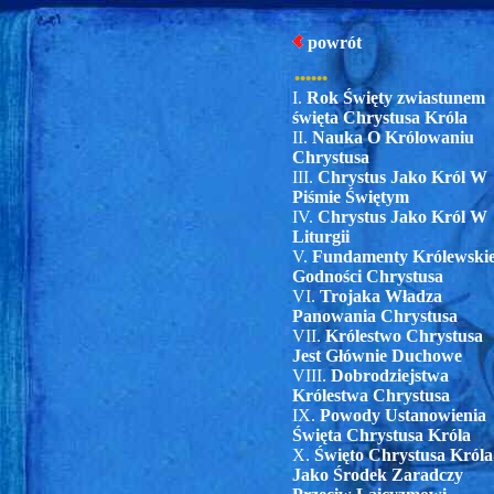
powrót
••••••
I.
Rok Święty zwiastunem
święta Chrystusa Króla
II.
Nauka O Królowaniu
Chrystusa
III.
Chrystus Jako Król W
Piśmie Świętym
IV.
Chrystus Jako Król W
Liturgii
V.
Fundamenty Królewskie
Godności Chrystusa
VI.
Trojaka Władza
Panowania Chrystusa
VII.
Królestwo Chrystusa
Jest Głównie Duchowe
VIII.
Dobrodziejstwa
Królestwa Chrystusa
IX.
Powody Ustanowienia
Święta Chrystusa Króla
X.
Święto Chrystusa Króla
Jako Środek Zaradczy