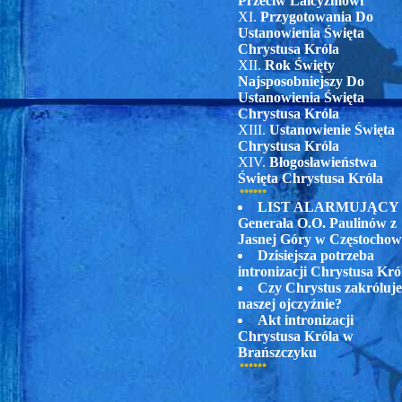
Przeciw Laicyzmowi
XI.
Przygotowania Do
Ustanowienia Święta
Chrystusa Króla
XII.
Rok Święty
Najsposobniejszy Do
Ustanowienia Święta
Chrystusa Króla
XIII.
Ustanowienie Święta
Chrystusa Króla
XIV.
Błogosławieństwa
Święta Chrystusa Króla
••••••
LIST ALARMUJĄCY
Generała O.O. Paulinów z
Jasnej Góry w Częstochow
Dzisiejsza potrzeba
intronizacji Chrystusa Kró
Czy Chrystus zakróluj
naszej ojczyźnie?
Akt intronizacji
Chrystusa Króla w
Brańszczyku
••••••